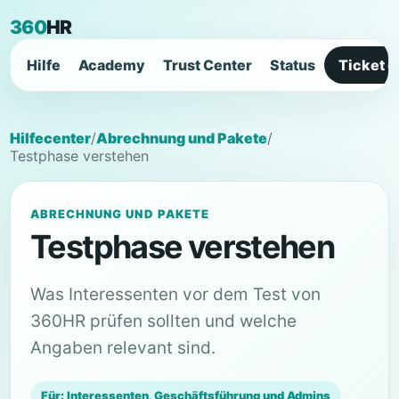
360
HR
Hilfe
Academy
Trust Center
Status
Ticket e
Hilfecenter
/
Abrechnung und Pakete
/
Testphase verstehen
ABRECHNUNG UND PAKETE
Testphase verstehen
Was Interessenten vor dem Test von
360HR prüfen sollten und welche
Angaben relevant sind.
Für: Interessenten, Geschäftsführung und Admins