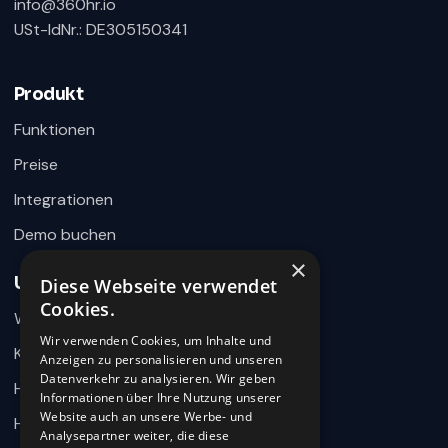
info@360hr.io
USt-IdNr.: DE305150341
360HR Chat
×
Fragen zu Recruiting, ATS oder Demo? Schreiben
Sie uns direkt.
Produkt
Bereit für Ihre Nachricht
Funktionen
Preise
Integrationen
Demo buchen
×
Unternehmen
Diese Webseite verwendet
Wie können wir helfen?
Cookies.
Warum 360HR
Schreiben Sie uns kurz Ihr Anliegen. 360HR meldet sich
hier im Chat zurück.
Wir verwenden Cookies, um Inhalte und
Kontakt
Anzeigen zu personalisieren und unseren
Datenverkehr zu analysieren. Wir geben
Hilfecenter
Informationen über Ihre Nutzung unserer
Website auch an unsere Werbe- und
HR-Wissen
Analysepartner weiter, die diese