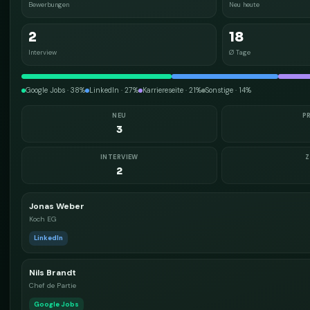
Bewerbungen
Neu heute
2
18
Interview
Ø Tage
Google Jobs · 38%
LinkedIn · 27%
Karriereseite · 21%
Sonstige · 14%
NEU
P
3
INTERVIEW
Z
2
Jonas Weber
Koch EG
LinkedIn
Nils Brandt
Chef de Partie
Google Jobs