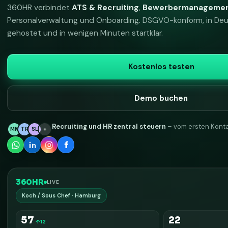
360HR verbindet
ATS & Recruiting
,
Bewerbermanageme
Personalverwaltung und Onboarding. DSGVO-konform, in De
gehostet und in wenigen Minuten startklar.
Kostenlos testen
Demo buchen
Recruiting und HR zentral steuern
– vom ersten Konta
MK
TR
SL
+
360HR
LIVE
Koch / Sous Chef · Hamburg
57
22
↑12