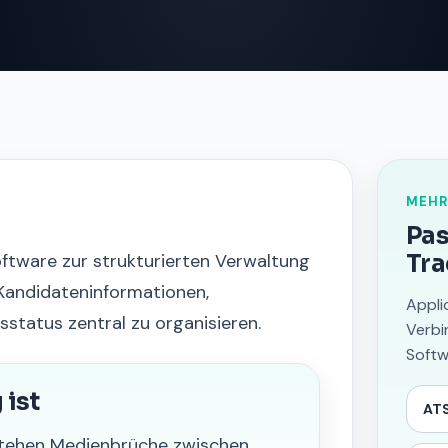
MEHR
Pas
oftware zur strukturierten Verwaltung
Tra
Kandidateninformationen,
Appli
tatus zentral zu organisieren.
Verbi
Softw
ist
ATS
stehen Medienbrüche zwischen