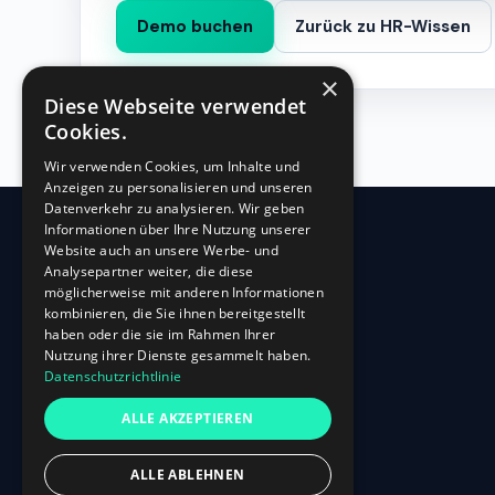
Demo buchen
Zurück zu HR-Wissen
×
Diese Webseite verwendet
Cookies.
Wir verwenden Cookies, um Inhalte und
Anzeigen zu personalisieren und unseren
Datenverkehr zu analysieren. Wir geben
Informationen über Ihre Nutzung unserer
Website auch an unsere Werbe- und
360
HR
Analysepartner weiter, die diese
möglicherweise mit anderen Informationen
kombinieren, die Sie ihnen bereitgestellt
Oberbilker Allee 315
haben oder die sie im Rahmen Ihrer
D-40227 Düsseldorf
Nutzung ihrer Dienste gesammelt haben.
Datenschutzrichtlinie
+49 (0)211-87 507 907
info@360hr.io
ALLE AKZEPTIEREN
USt-IdNr.: DE305150341
ALLE ABLEHNEN