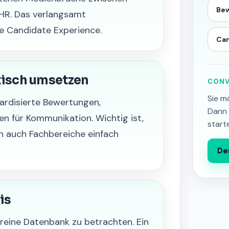
Be
d HR. Das verlangsamt
e Candidate Experience.
Can
tisch umsetzen
CONV
Sie m
dardisierte Bewertungen,
Dann 
en für Kommunikation. Wichtig ist,
start
n auch Fachbereiche einfach
De
is
s reine Datenbank zu betrachten. Ein