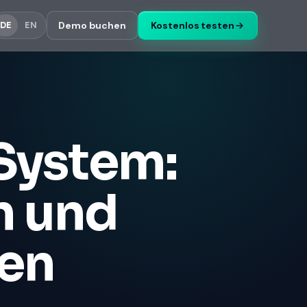
Demo buchen
Kostenlos testen
DE
EN
System:
n und
ien