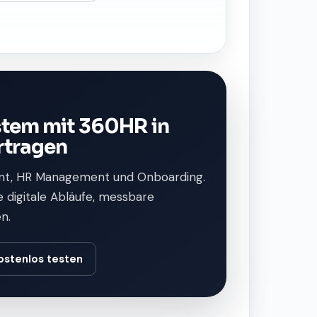
stem mit 360HR in
rtragen
t, HR Management und Onboarding.
e digitale Abläufe, messbare
n.
ostenlos testen