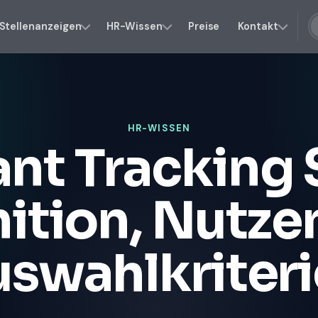
Stellenanzeigen
HR-Wissen
Preise
Kontakt
HR-WISSEN
ant Tracking 
nition, Nutze
swahlkriter