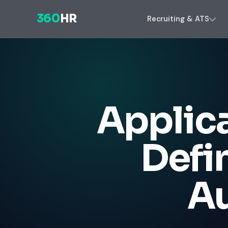
360
HR
Recruiting & ATS
Applic
Defi
Au