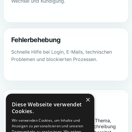
Wechsel und Kündigung.
Fehlerbehebung
Schnelle Hilfe bei Login, E-Mails, technischen
Problemen und blockierten Prozessen.
×
SUPPORT
Diese Webseite verwendet
Problem nicht gelöst?
Cookies.
Erstellen Sie ein strukturiertes Ticket. Thema,
Wir verwenden Cookies, um Inhalte und
Priorität, betroffene Funktion und Beschreibung
Anzeigen zu personalisieren und unseren
Datenverkehr zu analysieren. Wir geben