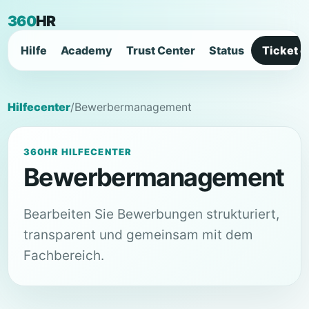
360
HR
Hilfe
Academy
Trust Center
Status
Ticket e
Hilfecenter
/
Bewerbermanagement
360HR HILFECENTER
Bewerbermanagement
Bearbeiten Sie Bewerbungen strukturiert,
transparent und gemeinsam mit dem
Fachbereich.