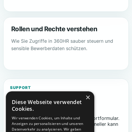
Rollen und Rechte verstehen
Wie Sie Zugriffe in 360HR sauber steuern und
sensible Bewerberdaten schützen.
SUPPORT
×
Keine passende Antwort
Diese Webseite verwendet
gefunden?
Cookies.
Beschreiben Sie Ihr Anliegen im Supportformular.
Wir verwenden Cookies, um Inhalte und
Je klarer die Angaben sind, desto schneller kann
Anzeigen zu personalisieren und unseren
Datenverkehr zu analysieren. Wir geben
das Team helfen.