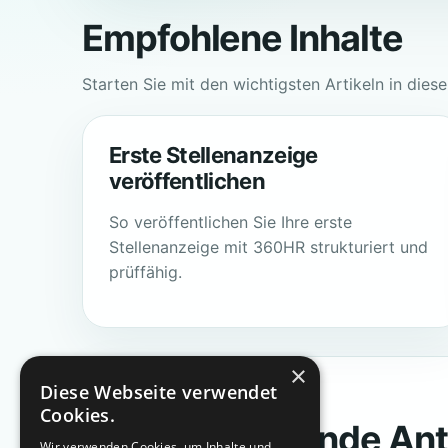
Empfohlene Inhalte
Starten Sie mit den wichtigsten Artikeln in dies
Erste Stellenanzeige
veröffentlichen
So veröffentlichen Sie Ihre erste
Stellenanzeige mit 360HR strukturiert und
prüffähig.
×
Diese Webseite verwendet
SUPPORT
Cookies.
Keine passende An
Wir verwenden Cookies, um Inhalte und