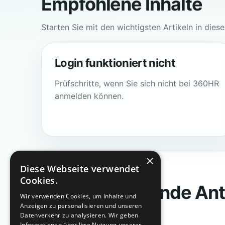
Empfohlene Inhalte
Starten Sie mit den wichtigsten Artikeln in dies
Login funktioniert nicht
Prüfschritte, wenn Sie sich nicht bei 360HR
anmelden können.
×
Diese Webseite verwendet
SUPPORT
Cookies.
Keine passende An
Wir verwenden Cookies, um Inhalte und
Anzeigen zu personalisieren und unseren
gefunden?
Datenverkehr zu analysieren. Wir geben
Informationen über Ihre Nutzung unserer