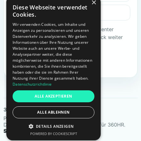
×
Diese Webseite verwendet
Login funktioniert nicht
Cookies.
Wir verwenden Cookies, um Inhalte und
Dieser Artikel ist Teil der ersten Hilfecenter
Anzeigen zu personalisieren und unseren
Datenverkehr zu analysieren. Wir geben
Version und wird nach Produktfeedback weiter
Informationen über Ihre Nutzung unserer
verfeinert.
Website auch an unsere Werbe- und
Analysepartner weiter, die diese
möglicherweise mit anderen Informationen
Ticket erstellen
kombinieren, die Sie ihnen bereitgestellt
haben oder die sie im Rahmen Ihrer
Nutzung ihrer Dienste gesammelt haben.
Datenschutzrichtlinie
ALLE AKZEPTIEREN
360HR Hilfe
ALLE ABLEHNEN
Produktanleitungen, Best Practices,
Datenschutzinformationen und Support für 360HR.
DETAILS ANZEIGEN
Support
Status
Datenschutz
Impressum
POWERED BY COOKIESCRIPT