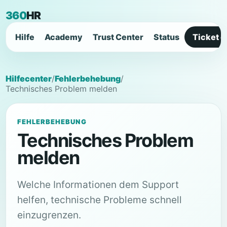
360
HR
Hilfe
Academy
Trust Center
Status
Ticket e
Hilfecenter
/
Fehlerbehebung
/
Technisches Problem melden
FEHLERBEHEBUNG
Technisches Problem
melden
Welche Informationen dem Support
helfen, technische Probleme schnell
einzugrenzen.