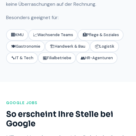
keine Überraschungen auf der Rechnung.
Besonders geeignet für:
🏢
📈
🏥
KMU
Wachsende Teams
Pflege & Soziales
🍽️
🏗️
📦
Gastronomie
Handwerk & Bau
Logistik
🔧
🏪
👥
IT & Tech
Filialbetriebe
HR-Agenturen
GOOGLE JOBS
So erscheint Ihre Stelle bei
Google