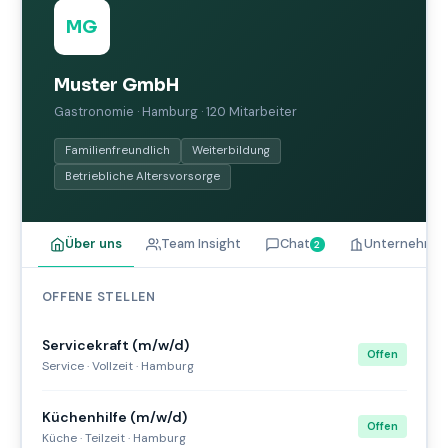
MG
Muster GmbH
Gastronomie · Hamburg · 120 Mitarbeiter
Familienfreundlich
Weiterbildung
Betriebliche Altersvorsorge
Über uns
Team Insight
Chat
Unternehmen
2
OFFENE STELLEN
Servicekraft (m/w/d)
Offen
Service · Vollzeit · Hamburg
Küchenhilfe (m/w/d)
Offen
Küche · Teilzeit · Hamburg