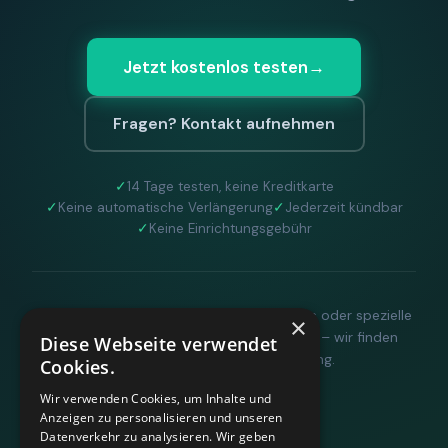
Jetzt kostenlos testen
→
Fragen? Kontakt aufnehmen
360HR Chat
×
Fragen zu Recruiting, ATS oder Demo?
✓
14 Tage testen, keine Kreditkarte
Schreiben Sie uns direkt.
✓
Keine automatische Verlängerung
✓
Jederzeit kündbar
✓
Keine Einrichtungsgebühr
Bereit für Ihre Nachricht
Individuelle Anforderungen, größere Teams oder spezielle
×
Konditionen?
Sprechen Sie uns gerne an
– wir finden
Diese Webseite verwendet
Wie können wir helfen?
gemeinsam die passende Lösung.
Cookies.
Schreiben Sie uns kurz Ihr Anliegen. 360HR meldet
sich hier im Chat zurück.
Wir verwenden Cookies, um Inhalte und
Anzeigen zu personalisieren und unseren
Datenverkehr zu analysieren. Wir geben