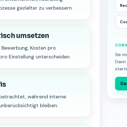
Rec
ozesse gezielter zu verbessern.
Cos
tisch umsetzen
CONV
o Bewerbung, Kosten pro
Sie m
pro Einstellung unterscheiden.
Dann 
start
is
De
betrachtet, während interne
nberücksichtigt bleiben.