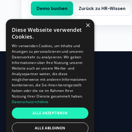
Demo buchen
Zurück zu HR-Wissen
×
Diese Webseite verwendet
Cookies.
Wir verwenden Cookies, um Inhalte und
Anzeigen zu personalisieren und unseren
Datenverkehr zu analysieren. Wir geben
Informationen über Ihre Nutzung unserer
Website auch an unsere Werbe- und
360
HR
Analysepartner weiter, die diese
möglicherweise mit anderen Informationen
kombinieren, die Sie ihnen bereitgestellt
Oberbilker Allee 315
haben oder die sie im Rahmen Ihrer
D-40227 Düsseldorf
Nutzung ihrer Dienste gesammelt haben.
Datenschutzrichtlinie
+49 (0)211-87 507 907
info@360hr.io
ALLE AKZEPTIEREN
USt-IdNr.: DE305150341
ALLE ABLEHNEN