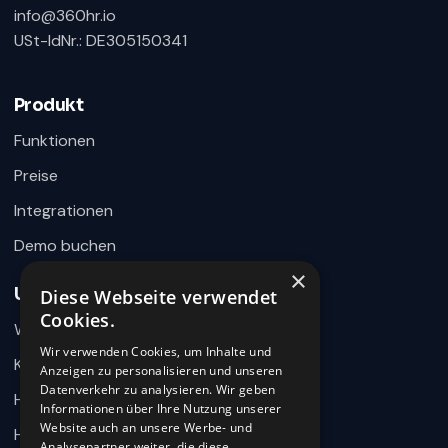
info@360hr.io
USt-IdNr.: DE305150341
360HR Chat
×
Fragen zu Recruiting, ATS oder Demo? Schreiben
Sie uns direkt.
Produkt
Bereit für Ihre Nachricht
Funktionen
Preise
Integrationen
Demo buchen
×
Unternehmen
Diese Webseite verwendet
Wie können wir helfen?
Cookies.
Warum 360HR
Schreiben Sie uns kurz Ihr Anliegen. 360HR meldet sich
hier im Chat zurück.
Wir verwenden Cookies, um Inhalte und
Kontakt
Anzeigen zu personalisieren und unseren
Datenverkehr zu analysieren. Wir geben
Hilfecenter
Informationen über Ihre Nutzung unserer
Website auch an unsere Werbe- und
HR-Wissen
Analysepartner weiter, die diese