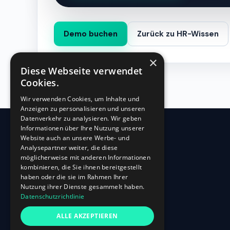
Demo buchen
Zurück zu HR-Wissen
×
Diese Webseite verwendet
Cookies.
Wir verwenden Cookies, um Inhalte und
Anzeigen zu personalisieren und unseren
Datenverkehr zu analysieren. Wir geben
Informationen über Ihre Nutzung unserer
Website auch an unsere Werbe- und
360
HR
Analysepartner weiter, die diese
möglicherweise mit anderen Informationen
kombinieren, die Sie ihnen bereitgestellt
Oberbilker Allee 315
haben oder die sie im Rahmen Ihrer
D-40227 Düsseldorf
Nutzung ihrer Dienste gesammelt haben.
Datenschutzrichtlinie
+49 (0)211-87 507 907
info@360hr.io
ALLE AKZEPTIEREN
USt-IdNr.: DE305150341