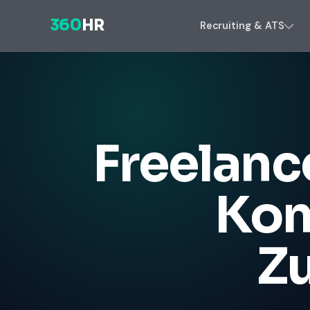
360
HR
Recruiting & ATS
Freelanc
Kom
Z