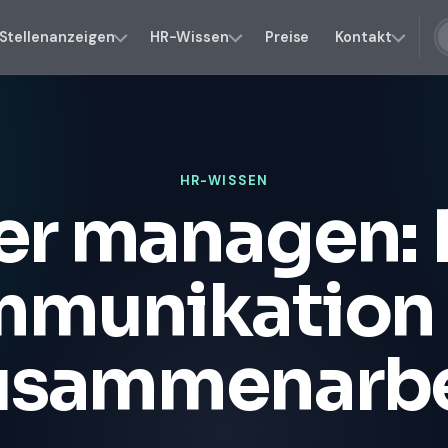
Stellenanzeigen
HR-Wissen
Preise
Kontakt
HR-WISSEN
er managen: 
munikation
usammenarbe