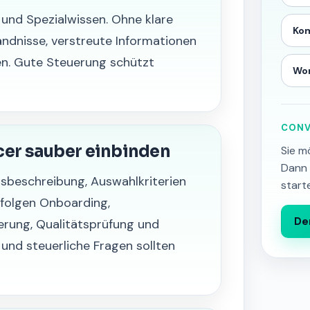
t und Spezialwissen. Ohne klare
Ko
ndnisse, verstreute Informationen
en. Gute Steuerung schützt
Wo
CONV
er sauber einbinden
Sie m
Dann 
gsbeschreibung, Auswahlkriterien
start
folgen Onboarding,
De
rung, Qualitätsprüfung und
und steuerliche Fragen sollten