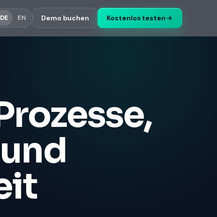
Demo buchen
Kostenlos testen
DE
EN
Prozesse,
 und
it