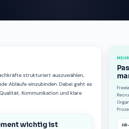
MEHR
Pas
chkräfte strukturiert auszuwählen,
ma
nde Abläufe einzubinden. Dabei geht es
Freel
Qualität, Kommunikation und klare
Recru
Organ
Proze
ment wichtig ist
HR