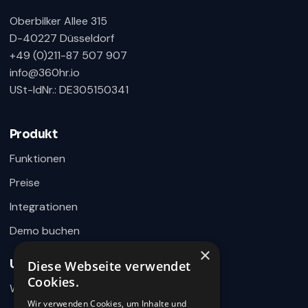
Oberbilker Allee 315
D-40227 Düsseldorf
+49 (0)211-87 507 907
info@360hr.io
USt-IdNr.: DE305150341
360HR Chat
×
Fragen zu Recruiting, ATS oder Demo? Schreiben
Sie uns direkt.
Produkt
Bereit für Ihre Nachricht
Funktionen
Preise
Integrationen
Demo buchen
×
Unternehmen
Diese Webseite verwendet
Wie können wir helfen?
Cookies.
Warum 360HR
Schreiben Sie uns kurz Ihr Anliegen. 360HR meldet sich
hier im Chat zurück.
Wir verwenden Cookies, um Inhalte und