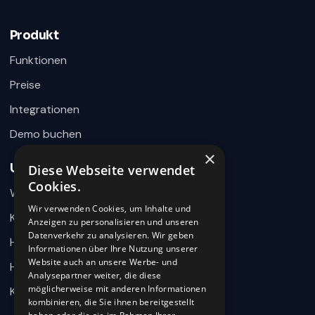
×
Fragen zu Recruiting, ATS oder Demo? Schreiben
Sie uns direkt.
Produkt
Bereit für Ihre Nachricht
Funktionen
Preise
Integrationen
Demo buchen
×
Unternehmen
Diese Webseite verwendet
Wie können wir helfen?
Cookies.
Warum 360HR
Schreiben Sie uns kurz Ihr Anliegen. 360HR meldet sich
hier im Chat zurück.
Wir verwenden Cookies, um Inhalte und
Kontakt
Anzeigen zu personalisieren und unseren
Datenverkehr zu analysieren. Wir geben
Hilfecenter
Informationen über Ihre Nutzung unserer
Website auch an unsere Werbe- und
HR-Wissen
Analysepartner weiter, die diese
möglicherweise mit anderen Informationen
Karriere
kombinieren, die Sie ihnen bereitgestellt