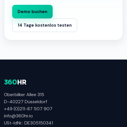
Demo buchen
14 Tage kostenlos testen
360
HR
Oberbilker Allee 315
D-40227 Düsseldorf
+49 (0)211-87 507 907
info@360hr.io
USt-IdNr.: DE305150341
360HR Chat