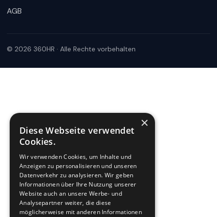
AGB
360HR Chat
Fragen zu Recruiting, ATS oder Demo? Schreiben Sie uns
direkt.
Bereit für Ihre Nachricht
© 2026 360HR · Alle Rechte vorbehalten
×
Diese Webseite verwendet
Wie können wir helfen?
Cookies.
Schreiben Sie uns kurz Ihr Anliegen. 360HR meldet sich hier im
Chat zurück.
Wir verwenden Cookies, um Inhalte und
Anzeigen zu personalisieren und unseren
Datenverkehr zu analysieren. Wir geben
Informationen über Ihre Nutzung unserer
Website auch an unsere Werbe- und
Analysepartner weiter, die diese
möglicherweise mit anderen Informationen