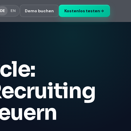
Demo buchen
Kostenlos testen
DE
EN
cle:
Recruiting
teuern