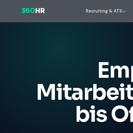
360
HR
Recruiting & ATS
Emp
Mitarbeit
bis O