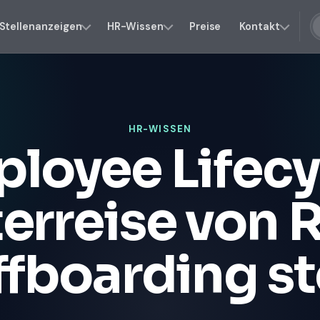
Stellenanzeigen
HR-Wissen
Preise
Kontakt
HR-WISSEN
loyee Lifecy
erreise von 
ffboarding s