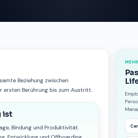
MEHR
Pas
gesamte Beziehung zwischen
Lif
ersten Berührung bis zum Austritt.
Emplo
Perso
Manag
ist
Can
ge, Bindung und Produktivität.
ng, Entwicklung und Offboarding