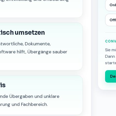
On
Off
tisch umsetzen
CONV
ntwortliche, Dokumente,
Sie m
ftware hilft, Übergänge sauber
Dann 
start
De
is
ende Übergaben und unklare
hrung und Fachbereich.