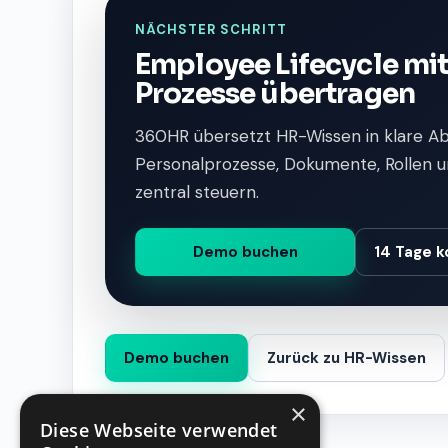
NÄCHSTER SCHRITT
Employee Lifecycle mit
Prozesse übertragen
360HR übersetzt HR-Wissen in klare A
Personalprozesse, Dokumente, Rollen u
zentral steuern.
Demo buchen
14 Tage k
Demo buchen
Zurück zu HR-Wissen
×
Diese Webseite verwendet