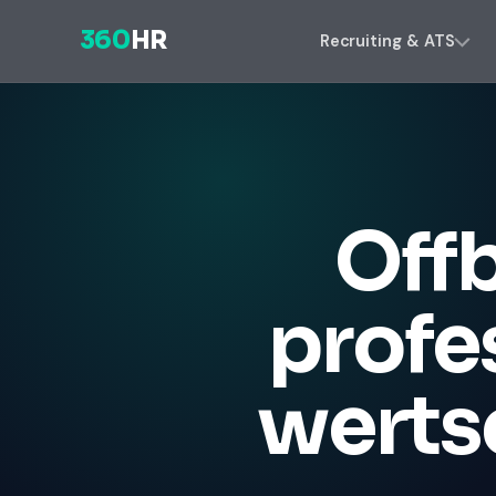
360
HR
Recruiting & ATS
Offb
profe
werts