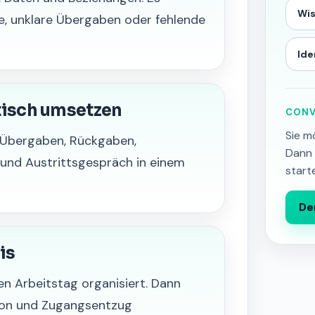
Wi
e, unklare Übergaben oder fehlende
Ide
tisch umsetzen
CONV
Sie m
 Übergaben, Rückgaben,
Dann 
 und Austrittsgespräch in einem
start
De
is
en Arbeitstag organisiert. Dann
ion und Zugangsentzug