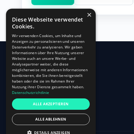
×
Diese Webseite verwendet
Cookies.
Wir verwenden Cookies, um Inhalte und
Anzeigen zu personalisieren und unseren
Datenverkehr zu analysieren. Wir geben
Informationen über Ihre Nutzung unserer
Website auch an unsere Werbe- und
360
HR
Analysepartner weiter, die diese
möglicherweise mit anderen Informationen
kombinieren, die Sie ihnen bereitgestellt
Oberbilker Allee 315
haben oder die sie im Rahmen Ihrer
D-40227 Düsseldorf
Nutzung ihrer Dienste gesammelt haben.
Datenschutzrichtlinie
+49 (0)211-87 507 907
info@360hr.io
ALLE AKZEPTIEREN
USt-IdNr.: DE305150341
ALLE ABLEHNEN
DETAILS ANZEIGEN