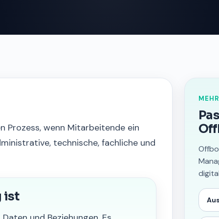
MEHR
Pas
en Prozess, wenn Mitarbeitende ein
Off
inistrative, technische, fachliche und
Offbo
Manag
digit
ist
Aus
, Daten und Beziehungen. Es