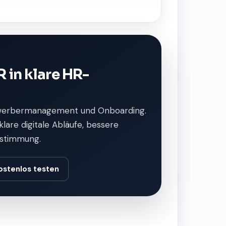
 in klare HR-
werbermanagement und Onboarding.
are digitale Abläufe, bessere
bstimmung.
ostenlos testen