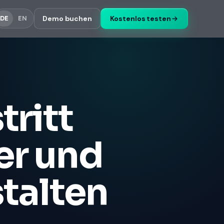
Demo buchen
Kostenlos testen
DE
EN
tritt
er und
talten