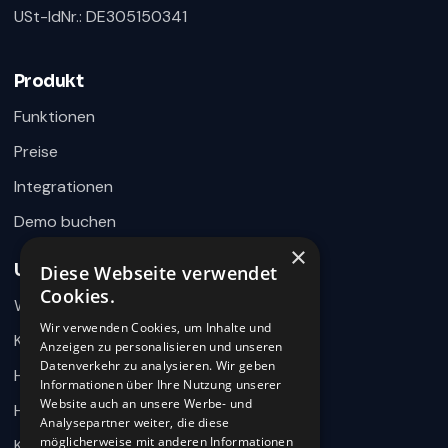
USt-IdNr.: DE305150341
360HR Chat
×
Fragen zu Recruiting, ATS oder Demo? Schreiben
Sie uns direkt.
Produkt
Bereit für Ihre Nachricht
Funktionen
Preise
Integrationen
Demo buchen
×
Unternehmen
Diese Webseite verwendet
Wie können wir helfen?
Cookies.
Warum 360HR
Schreiben Sie uns kurz Ihr Anliegen. 360HR meldet sich
hier im Chat zurück.
Wir verwenden Cookies, um Inhalte und
Kontakt
Anzeigen zu personalisieren und unseren
Datenverkehr zu analysieren. Wir geben
Hilfecenter
Informationen über Ihre Nutzung unserer
Website auch an unsere Werbe- und
HR-Wissen
Analysepartner weiter, die diese
möglicherweise mit anderen Informationen
Karriere