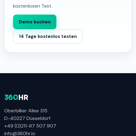
kostenlosen Test.
Demo buchen
14 Tage kostenlos testen
360
HR
Oberbilker Allee 315
D-40227 Düsseldorf
+49 (0)211-87 507 907
info@360hr.io