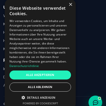
×
Unternehmen
Diese Webseite verwendet
Wie können wir helfen?
Cookies.
Warum 360HR
Schreiben Sie uns kurz Ihr Anliegen. 360HR meldet sich
hier im Chat zurück.
Wir verwenden Cookies, um Inhalte und
Kontakt
Anzeigen zu personalisieren und unseren
Datenverkehr zu analysieren. Wir geben
Hilfecenter
Informationen über Ihre Nutzung unserer
Website auch an unsere Werbe- und
HR-Wissen
Analysepartner weiter, die diese
möglicherweise mit anderen Informationen
Karriere
kombinieren, die Sie ihnen bereitgestellt
haben oder die sie im Rahmen Ihrer
Rechtliches
Nutzung ihrer Dienste gesammelt haben.
Datenschutzrichtlinie
Impressum
Ich habe den Datenschutzhinweis verstanden und möchte meine
ALLE AKZEPTIEREN
Nachricht an 360HR übermitteln.
Datenschutz
AGB
ALLE ABLEHNEN
Chat beenden
DETAILS ANZEIGEN
POWERED BY COOKIESCRIPT
© 2026 360HR · Alle Rechte vorbehalten