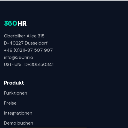
360
HR
Oberbilker Allee 315
D-40227 Düsseldorf
+49 (0)211-87 507 907
info@360hr.io
USt-IdNr.: DE305150341
360HR Chat
×
Fragen zu Recruiting, ATS oder Demo? Schreiben
Sie uns direkt.
Produkt
Bereit für Ihre Nachricht
Funktionen
Preise
Integrationen
Demo buchen