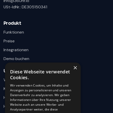
info@360hr.io
USt-IdNr.: DE305150341
360HR Chat
×
Fragen zu Recruiting, ATS oder Demo? Schreiben
Sie uns direkt.
Produkt
Bereit für Ihre Nachricht
Funktionen
Preise
Integrationen
Demo buchen
×
Unternehmen
Diese Webseite verwendet
Wie können wir helfen?
Cookies.
Warum 360HR
Schreiben Sie uns kurz Ihr Anliegen. 360HR meldet sich
hier im Chat zurück.
Wir verwenden Cookies, um Inhalte und
Kontakt
Anzeigen zu personalisieren und unseren
Datenverkehr zu analysieren. Wir geben
Hilfecenter
Informationen über Ihre Nutzung unserer
Website auch an unsere Werbe- und
HR-Wissen
Analysepartner weiter, die diese