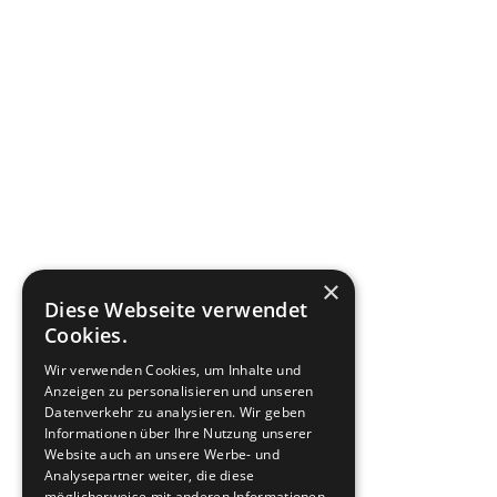
360HR Chat
Fragen zu Recruiting, ATS oder Demo? Schreiben Sie uns direk
Bereit für Ihre Nachricht
×
Diese Webseite verwendet
Wie können wir helfen?
Cookies.
Schreiben Sie uns kurz Ihr Anliegen. 360HR meldet sich hier
Wir verwenden Cookies, um Inhalte und
Anzeigen zu personalisieren und unseren
Datenverkehr zu analysieren. Wir geben
Informationen über Ihre Nutzung unserer
Website auch an unsere Werbe- und
Analysepartner weiter, die diese
möglicherweise mit anderen Informationen