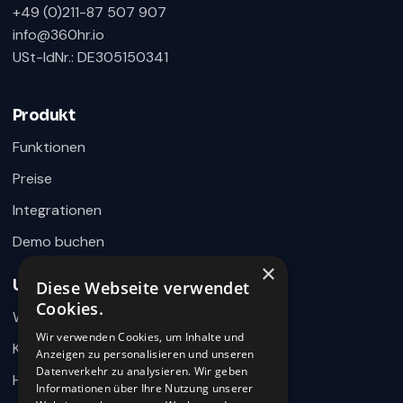
+49 (0)211-87 507 907
info@360hr.io
USt-IdNr.: DE305150341
360HR Chat
×
Fragen zu Recruiting, ATS oder Demo? Schreiben
Sie uns direkt.
Produkt
Bereit für Ihre Nachricht
Funktionen
Preise
Integrationen
Demo buchen
×
Unternehmen
Diese Webseite verwendet
Wie können wir helfen?
Cookies.
Warum 360HR
Schreiben Sie uns kurz Ihr Anliegen. 360HR meldet sich
hier im Chat zurück.
Wir verwenden Cookies, um Inhalte und
Kontakt
Anzeigen zu personalisieren und unseren
Datenverkehr zu analysieren. Wir geben
Hilfecenter
Informationen über Ihre Nutzung unserer