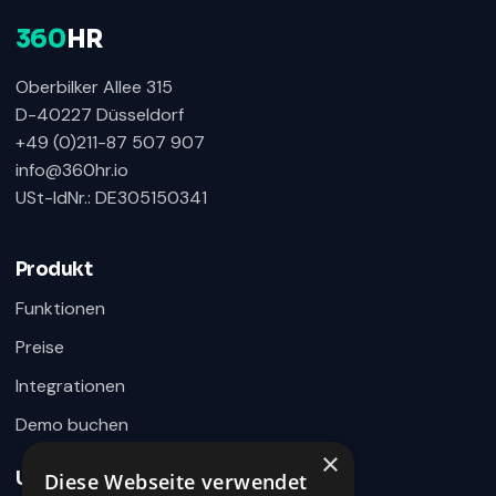
360
HR
Oberbilker Allee 315
D-40227 Düsseldorf
+49 (0)211-87 507 907
info@360hr.io
USt-IdNr.: DE305150341
360HR Chat
×
Fragen zu Recruiting, ATS oder Demo? Schreiben
Sie uns direkt.
Produkt
Bereit für Ihre Nachricht
Funktionen
Preise
Integrationen
Demo buchen
×
Unternehmen
Diese Webseite verwendet
Wie können wir helfen?