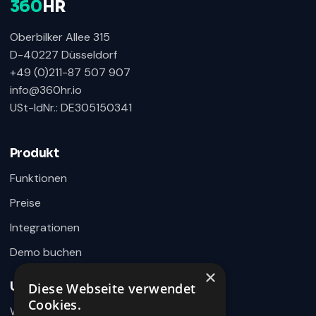
360
HR
Oberbilker Allee 315
D-40227 Düsseldorf
+49 (0)211-87 507 907
info@360hr.io
USt-IdNr.: DE305150341
360HR Chat
×
Fragen zu Recruiting, ATS oder Demo? Schreiben
Sie uns direkt.
Produkt
Bereit für Ihre Nachricht
Funktionen
Preise
Integrationen
Demo buchen
×
Unternehmen
Diese Webseite verwendet
Wie können wir helfen?
Cookies.
Warum 360HR
Schreiben Sie uns kurz Ihr Anliegen. 360HR meldet sich