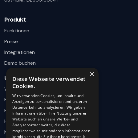
360HR Chat
×
Fragen zu Recruiting, ATS oder Demo? Schreiben
Sie uns direkt.
Produkt
Bereit für Ihre Nachricht
Funktionen
Preise
Integrationen
Demo buchen
×
Unternehmen
Diese Webseite verwendet
Wie können wir helfen?
Cookies.
Warum 360HR
Schreiben Sie uns kurz Ihr Anliegen. 360HR meldet sich
hier im Chat zurück.
Wir verwenden Cookies, um Inhalte und
Kontakt
Anzeigen zu personalisieren und unseren
Datenverkehr zu analysieren. Wir geben
Hilfecenter
Informationen über Ihre Nutzung unserer
Website auch an unsere Werbe- und
HR-Wissen
Analysepartner weiter, die diese
möglicherweise mit anderen Informationen
Karriere
kombinieren, die Sie ihnen bereitgestellt