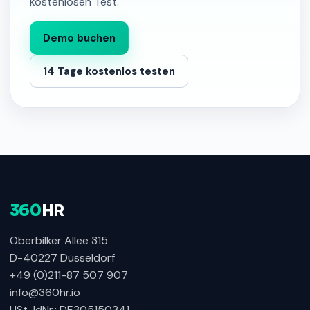
kostenlosen Test.
Demo buchen
14 Tage kostenlos testen
360
HR
Oberbilker Allee 315
D-40227 Düsseldorf
+49 (0)211-87 507 907
info@360hr.io
USt-IdNr.: DE305150341