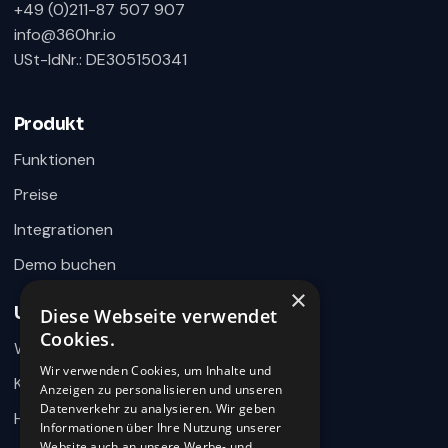
+49 (0)211-87 507 907
info@360hr.io
USt-IdNr.: DE305150341
360HR Chat
×
Fragen zu Recruiting, ATS oder Demo? Schreiben
Sie uns direkt.
Produkt
Bereit für Ihre Nachricht
Funktionen
Preise
Integrationen
Demo buchen
×
Unternehmen
Diese Webseite verwendet
Wie können wir helfen?
Cookies.
Warum 360HR
Schreiben Sie uns kurz Ihr Anliegen. 360HR meldet sich
hier im Chat zurück.
Wir verwenden Cookies, um Inhalte und
Kontakt
Anzeigen zu personalisieren und unseren
Datenverkehr zu analysieren. Wir geben
Hilfecenter
Informationen über Ihre Nutzung unserer
Website auch an unsere Werbe- und