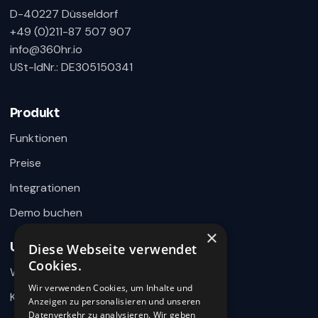
D-40227 Düsseldorf
+49 (0)211-87 507 907
info@360hr.io
USt-IdNr.: DE305150341
360HR Chat
×
Fragen zu Recruiting, ATS oder Demo? Schreiben
Sie uns direkt.
Produkt
Bereit für Ihre Nachricht
Funktionen
Preise
Integrationen
Demo buchen
×
Unternehmen
Diese Webseite verwendet
Wie können wir helfen?
Cookies.
Warum 360HR
Schreiben Sie uns kurz Ihr Anliegen. 360HR meldet sich
hier im Chat zurück.
Wir verwenden Cookies, um Inhalte und
Kontakt
Anzeigen zu personalisieren und unseren
Datenverkehr zu analysieren. Wir geben