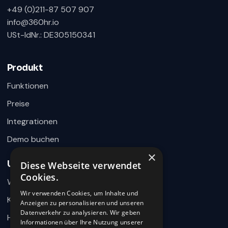
+49 (0)211-87 507 907
info@360hr.io
USt-IdNr.: DE305150341
360HR Chat
×
Fragen zu Recruiting, ATS oder Demo? Schreiben
Sie uns direkt.
Produkt
Bereit für Ihre Nachricht
Funktionen
Preise
Integrationen
Demo buchen
×
Unternehmen
Diese Webseite verwendet
Wie können wir helfen?
Cookies.
Warum 360HR
Schreiben Sie uns kurz Ihr Anliegen. 360HR meldet sich
hier im Chat zurück.
Wir verwenden Cookies, um Inhalte und
Kontakt
Anzeigen zu personalisieren und unseren
Datenverkehr zu analysieren. Wir geben
Hilfecenter
Informationen über Ihre Nutzung unserer