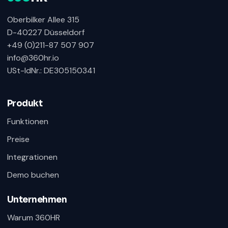
Oberbilker Allee 315
D-40227 Düsseldorf
+49 (0)211-87 507 907
info@360hr.io
USt-IdNr.: DE305150341
Produkt
Funktionen
Preise
360HR Chat
×
Fragen zu Recruiting, ATS oder Demo? Schreiben
Integrationen
Sie uns direkt.
Demo buchen
Bereit für Ihre Nachricht
Unternehmen
Warum 360HR