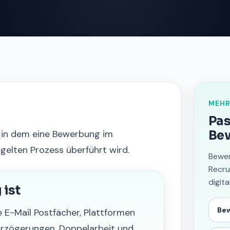
MEHR
Pas
 in dem eine Bewerbung im
Be
elten Prozess überführt wird.
Bewer
Recru
digit
ist
Be
E-Mail Postfächer, Plattformen
erzögerungen, Doppelarbeit und