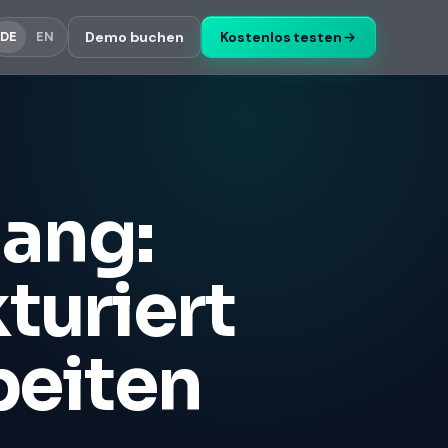
Demo buchen
Kostenlos testen
DE
EN
ang:
turiert
beiten