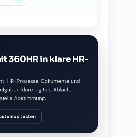
t 360HR in klare HR-
t, HR-Prozesse, Dokumente und
fgaben klare digitale Abläufe,
nuelle Abstimmung.
ostenlos testen