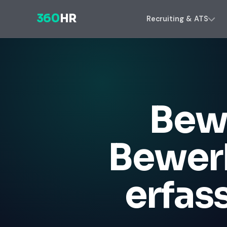
360
HR
Recruiting & ATS
Bew
Bewerb
erfas