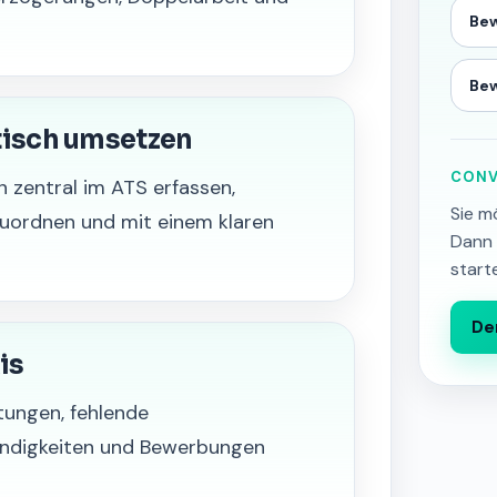
Bew
Be
tisch umsetzen
CONV
 zentral im ATS erfassen,
Sie m
zuordnen und mit einem klaren
Dann 
start
De
is
itungen, fehlende
ändigkeiten und Bewerbungen