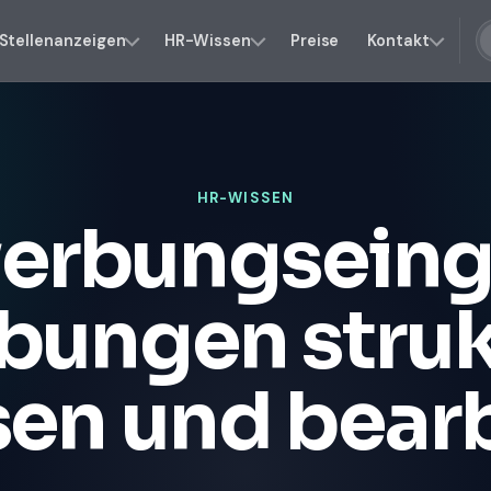
Stellenanzeigen
HR-Wissen
Preise
Kontakt
HR-WISSEN
erbungseing
ungen struk
sen und bear