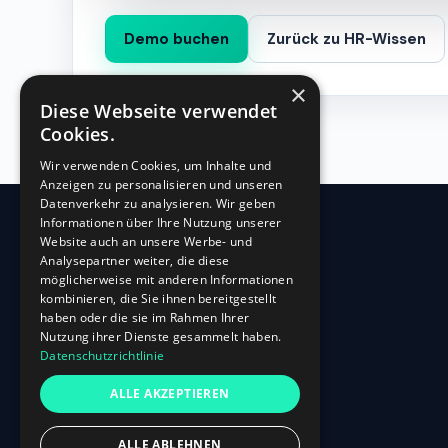
Demo buchen
Zurück zu HR-Wissen
×
Diese Webseite verwendet
Cookies.
Wir verwenden Cookies, um Inhalte und
Anzeigen zu personalisieren und unseren
Datenverkehr zu analysieren. Wir geben
Informationen über Ihre Nutzung unserer
Website auch an unsere Werbe- und
360
HR
Analysepartner weiter, die diese
möglicherweise mit anderen Informationen
kombinieren, die Sie ihnen bereitgestellt
Oberbilker Allee 315
haben oder die sie im Rahmen Ihrer
D-40227 Düsseldorf
Nutzung ihrer Dienste gesammelt haben.
Datenschutzrichtlinie
+49 (0)211-87 507 907
info@360hr.io
ALLE AKZEPTIEREN
USt-IdNr.: DE305150341
ALLE ABLEHNEN