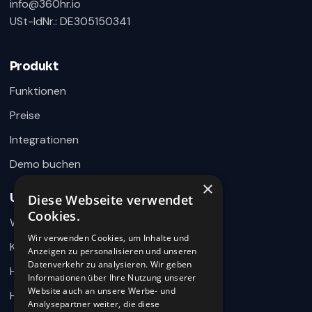
info@360hr.io
USt-IdNr.: DE305150341
360HR Chat
×
Fragen zu Recruiting, ATS oder Demo? Schreiben
Sie uns direkt.
Produkt
Bereit für Ihre Nachricht
Funktionen
Preise
Integrationen
Demo buchen
×
Unternehmen
Diese Webseite verwendet
Wie können wir helfen?
Cookies.
Warum 360HR
Schreiben Sie uns kurz Ihr Anliegen. 360HR meldet sich
hier im Chat zurück.
Wir verwenden Cookies, um Inhalte und
Kontakt
Anzeigen zu personalisieren und unseren
Datenverkehr zu analysieren. Wir geben
Hilfecenter
Informationen über Ihre Nutzung unserer
Website auch an unsere Werbe- und
HR-Wissen
Analysepartner weiter, die diese