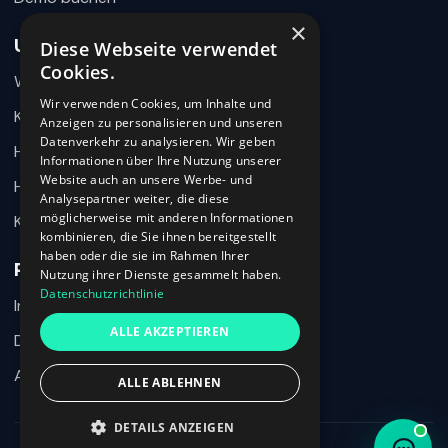
×
Unternehmen
Diese Webseite verwendet
Wie können wir helfen?
Cookies.
Warum 360HR
Schreiben Sie uns kurz Ihr Anliegen. 360HR meldet sich
hier im Chat zurück.
Wir verwenden Cookies, um Inhalte und
Kontakt
Anzeigen zu personalisieren und unseren
Datenverkehr zu analysieren. Wir geben
Hilfecenter
Informationen über Ihre Nutzung unserer
Website auch an unsere Werbe- und
HR-Wissen
Analysepartner weiter, die diese
möglicherweise mit anderen Informationen
Karriere
kombinieren, die Sie ihnen bereitgestellt
haben oder die sie im Rahmen Ihrer
Rechtliches
Nutzung ihrer Dienste gesammelt haben.
Datenschutzrichtlinie
Impressum
Ich habe den Datenschutzhinweis verstanden und möchte meine
ALLE AKZEPTIEREN
Nachricht an 360HR übermitteln.
Datenschutz
AGB
ALLE ABLEHNEN
Chat beenden
DETAILS ANZEIGEN