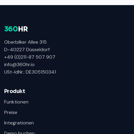
360
HR
Oberbilker Allee 315
D-40227 Düsseldorf
+49 (0)211-87 507 907
info@360hr.io
USt-IdNr.: DE305150341
360HR Chat
×
Fragen zu Recruiting, ATS oder Demo? Schreiben
Sie uns direkt.
Produkt
Bereit für Ihre Nachricht
Funktionen
Preise
Integrationen
Demo buchen