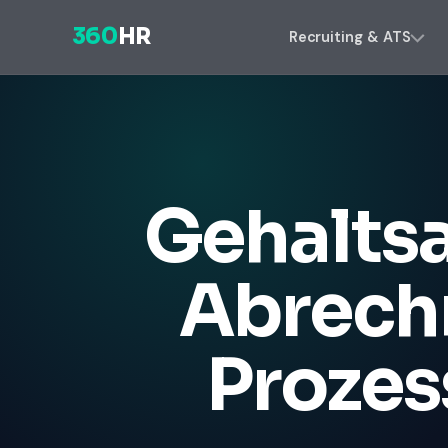
360
HR
Recruiting & ATS
Gehalts
Abrech
Prozes