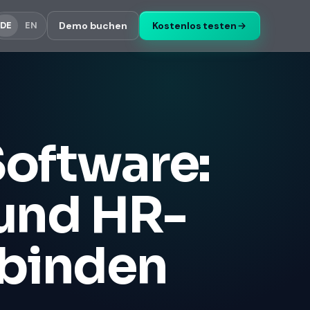
Demo buchen
Kostenlos testen
DE
EN
oftware:
und HR-
rbinden