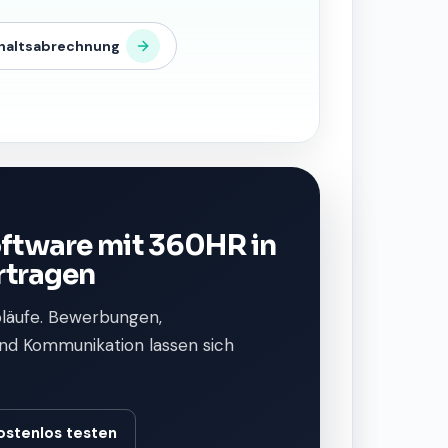
haltsabrechnung
ftware mit 360HR in
rtragen
bläufe. Bewerbungen,
nd Kommunikation lassen sich
ostenlos testen