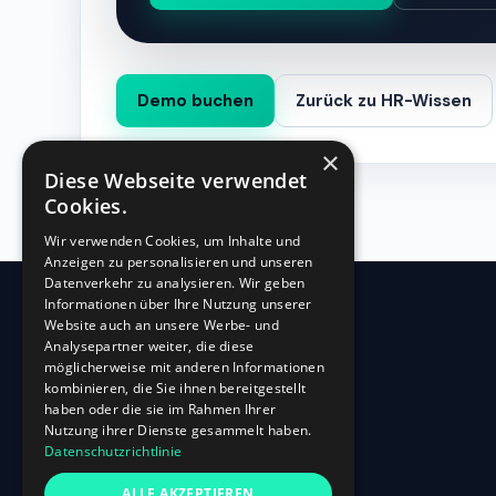
Demo buchen
Zurück zu HR-Wissen
×
Diese Webseite verwendet
Cookies.
Wir verwenden Cookies, um Inhalte und
Anzeigen zu personalisieren und unseren
Datenverkehr zu analysieren. Wir geben
Informationen über Ihre Nutzung unserer
Website auch an unsere Werbe- und
360
HR
Analysepartner weiter, die diese
möglicherweise mit anderen Informationen
kombinieren, die Sie ihnen bereitgestellt
Oberbilker Allee 315
haben oder die sie im Rahmen Ihrer
D-40227 Düsseldorf
Nutzung ihrer Dienste gesammelt haben.
Datenschutzrichtlinie
+49 (0)211-87 507 907
info@360hr.io
ALLE AKZEPTIEREN