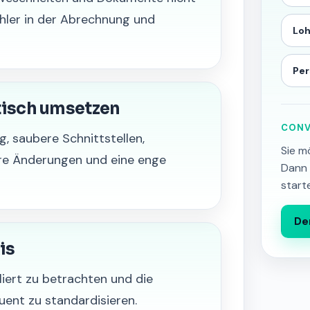
hler in der Abrechnung und
Lo
Per
tisch umsetzen
CONV
, saubere Schnittstellen,
Sie m
bare Änderungen und eine enge
Dann 
start
De
is
oliert zu betrachten und die
ent zu standardisieren.