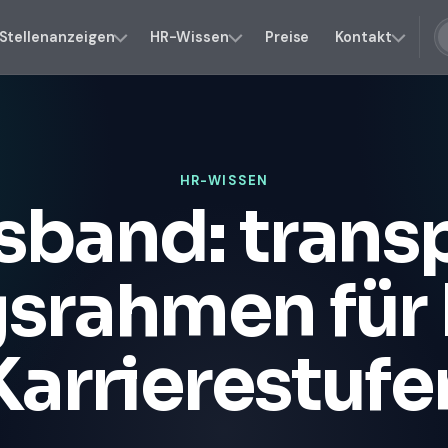
Stellenanzeigen
HR-Wissen
Preise
Kontakt
HR-WISSEN
sband: trans
srahmen für 
Karrierestufe