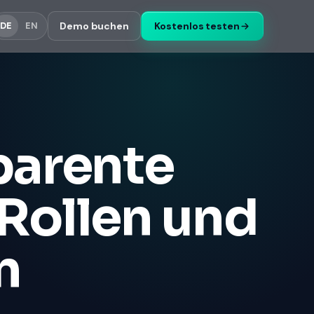
Demo buchen
Kostenlos testen
DE
EN
parente
Rollen und
n