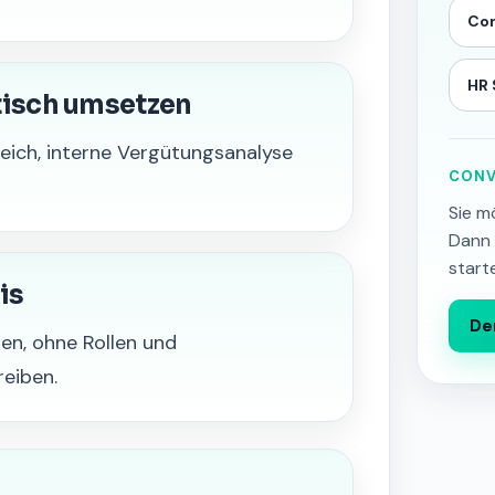
Com
HR 
tisch umsetzen
gleich, interne Vergütungsanalyse
CONV
Sie m
Dann 
start
is
De
ren, ohne Rollen und
reiben.