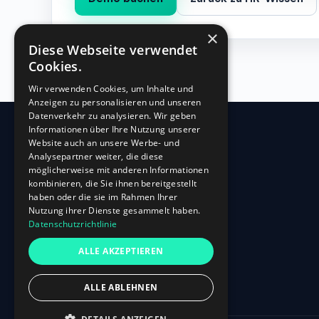
×
Diese Webseite verwendet
Cookies.
Wir verwenden Cookies, um Inhalte und
Anzeigen zu personalisieren und unseren
Datenverkehr zu analysieren. Wir geben
Informationen über Ihre Nutzung unserer
Website auch an unsere Werbe- und
360
HR
Analysepartner weiter, die diese
möglicherweise mit anderen Informationen
kombinieren, die Sie ihnen bereitgestellt
Oberbilker Allee 315
haben oder die sie im Rahmen Ihrer
D-40227 Düsseldorf
Nutzung ihrer Dienste gesammelt haben.
Datenschutzrichtlinie
+49 (0)211-87 507 907
info@360hr.io
ALLE AKZEPTIEREN
USt-IdNr.: DE305150341
ALLE ABLEHNEN