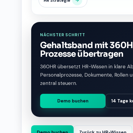
HR Strategie
NÄCHSTER SCHRITT
Gehaltsband mit 360HR
Prozesse übertragen
360HR übersetzt HR-Wissen in klare A
Personalprozesse, Dokumente, Rollen u
zentral steuern.
Demo buchen
14 Tage k
Demo buchen
Zurück zu HR-Wissen