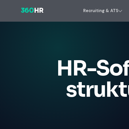
360
HR
Recruiting & ATS
HR-Sof
strukt