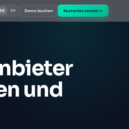
Demo buchen
Kostenlos testen
DE
EN
nbieter
gen und