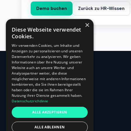
Demo buchen
Zurück zu HR-Wissen
×
Diese Webseite verwendet
Cookies.
Wir verwenden Cookies, um Inhalte und
Anzeigen zu personalisieren und unseren
Datenverkehr zu analysieren. Wir geben
Informationen über Ihre Nutzung unserer
Website auch an unsere Werbe- und
360
HR
Analysepartner weiter, die diese
möglicherweise mit anderen Informationen
kombinieren, die Sie ihnen bereitgestellt
Oberbilker Allee 315
haben oder die sie im Rahmen Ihrer
D-40227 Düsseldorf
Nutzung ihrer Dienste gesammelt haben.
Datenschutzrichtlinie
+49 (0)211-87 507 907
info@360hr.io
ALLE AKZEPTIEREN
USt-IdNr.: DE305150341
ALLE ABLEHNEN