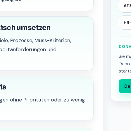
ATS
HR-
tisch umsetzen
ele, Prozesse, Muss-Kriterien,
CONV
pportanforderungen und
Sie m
Dann 
start
is
De
gen ohne Prioritäten oder zu wenig