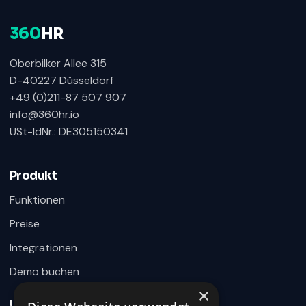
360
HR
Oberbilker Allee 315
D-40227 Düsseldorf
+49 (0)211-87 507 907
info@360hr.io
USt-IdNr.: DE305150341
360HR Chat
×
Fragen zu Recruiting, ATS oder Demo? Schreiben
Sie uns direkt.
Produkt
Bereit für Ihre Nachricht
Funktionen
Preise
Integrationen
Demo buchen
×
Unternehmen