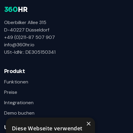
360
HR
Oberbilker Allee 315
D-40227 Düsseldorf
+49 (0)211-87 507 907
info@360hr.io
USt-IdNr.: DE305150341
360HR Chat
×
Fragen zu Recruiting, ATS oder Demo? Schreiben
Sie uns direkt.
Produkt
Bereit für Ihre Nachricht
Funktionen
Preise
Integrationen
Demo buchen
×
Unternehmen
Diese Webseite verwendet
Wie können wir helfen?