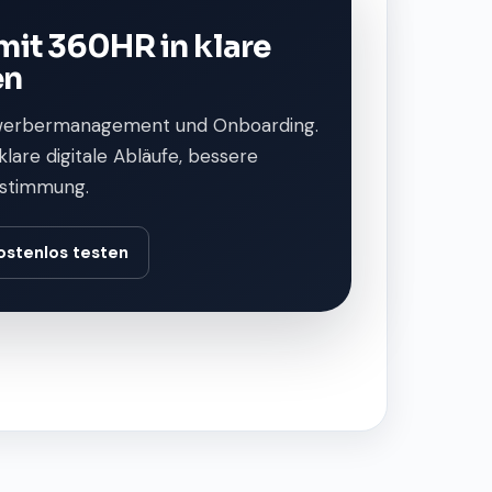
mit 360HR in klare
en
werbermanagement und Onboarding.
are digitale Abläufe, bessere
bstimmung.
ostenlos testen