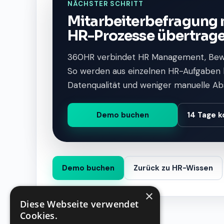
NÄCHSTER SCHRITT
Mitarbeiterbefragung 
HR-Prozesse übertrag
360HR verbindet HR Management, Be
So werden aus einzelnen HR-Aufgaben kl
Datenqualität und weniger manuelle A
Demo buchen
14 Tage k
Demo buchen
Zurück zu HR-Wissen
×
Diese Webseite verwendet
Cookies.