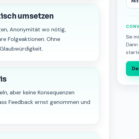
Mit
tisch umsetzen
CONV
agen, Anonymität wo nötig,
Sie m
re Folgeaktionen. Ohne
Dann 
Glaubwürdigkeit.
start
De
is
meln, aber keine Konsequenzen
 dass Feedback ernst genommen und