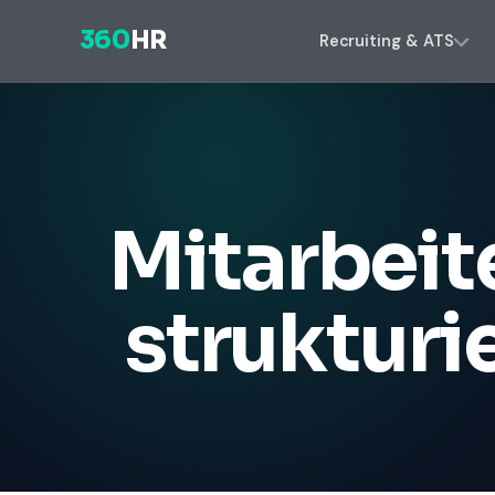
360
HR
Recruiting & ATS
Mitarbeit
strukturi