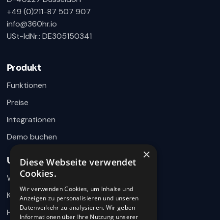
+49 (0)211-87 507 907
info@360hr.io
USt-IdNr.: DE305150341
360HR Chat
×
Fragen zu Recruiting, ATS oder Demo? Schreiben
Sie uns direkt.
Produkt
Bereit für Ihre Nachricht
Funktionen
Preise
Integrationen
Demo buchen
×
Unternehmen
Diese Webseite verwendet
Wie können wir helfen?
Cookies.
Warum 360HR
Schreiben Sie uns kurz Ihr Anliegen. 360HR meldet sich
hier im Chat zurück.
Wir verwenden Cookies, um Inhalte und
Kontakt
Anzeigen zu personalisieren und unseren
Datenverkehr zu analysieren. Wir geben
Hilfecenter
Informationen über Ihre Nutzung unserer