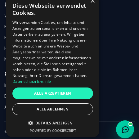
×
Unternehmen
Diese Webseite verwendet
Wie können wir helfen?
Cookies.
Warum 360HR
Schreiben Sie uns kurz Ihr Anliegen. 360HR meldet sich
hier im Chat zurück.
Wir verwenden Cookies, um Inhalte und
Kontakt
Anzeigen zu personalisieren und unseren
Datenverkehr zu analysieren. Wir geben
Hilfecenter
Informationen über Ihre Nutzung unserer
Website auch an unsere Werbe- und
HR-Wissen
Analysepartner weiter, die diese
möglicherweise mit anderen Informationen
Karriere
kombinieren, die Sie ihnen bereitgestellt
haben oder die sie im Rahmen Ihrer
Rechtliches
Nutzung ihrer Dienste gesammelt haben.
Datenschutzrichtlinie
Impressum
Ich habe den Datenschutzhinweis verstanden und möchte meine
ALLE AKZEPTIEREN
Nachricht an 360HR übermitteln.
Datenschutz
AGB
ALLE ABLEHNEN
Chat beenden
DETAILS ANZEIGEN
POWERED BY COOKIESCRIPT
© 2026 360HR · Alle Rechte vorbehalten