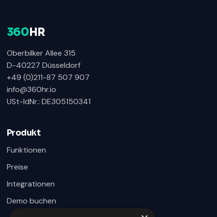
360
HR
Oberbilker Allee 315
D-40227 Düsseldorf
+49 (0)211-87 507 907
info@360hr.io
USt-IdNr.: DE305150341
360HR Chat
×
Fragen zu Recruiting, ATS oder Demo? Schreiben
Sie uns direkt.
Produkt
Bereit für Ihre Nachricht
Funktionen
Preise
Integrationen
Demo buchen