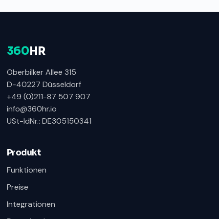
360
HR
Oberbilker Allee 315
D-40227 Düsseldorf
+49 (0)211-87 507 907
info@360hr.io
USt-IdNr.: DE305150341
360HR Chat
×
Fragen zu Recruiting, ATS oder Demo? Schreiben
Sie uns direkt.
Produkt
Bereit für Ihre Nachricht
Funktionen
Preise
Integrationen