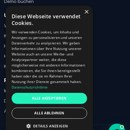
Demo buchen
×
Unternehmen
Diese Webseite verwendet
Wie können wir helfen?
Cookies.
Warum 360HR
Schreiben Sie uns kurz Ihr Anliegen. 360HR meldet sich
hier im Chat zurück.
Wir verwenden Cookies, um Inhalte und
Kontakt
Anzeigen zu personalisieren und unseren
Datenverkehr zu analysieren. Wir geben
Hilfecenter
Informationen über Ihre Nutzung unserer
Website auch an unsere Werbe- und
HR-Wissen
Analysepartner weiter, die diese
möglicherweise mit anderen Informationen
Karriere
kombinieren, die Sie ihnen bereitgestellt
haben oder die sie im Rahmen Ihrer
Rechtliches
Nutzung ihrer Dienste gesammelt haben.
Datenschutzrichtlinie
Impressum
Ich habe den Datenschutzhinweis verstanden und möchte meine
ALLE AKZEPTIEREN
Nachricht an 360HR übermitteln.
Datenschutz
AGB
ALLE ABLEHNEN
Chat beenden
DETAILS ANZEIGEN