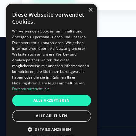
×
Diese Webseite verwendet
Cookies.
Wir verwenden Cookies, um Inhalte und
Anzeigen zu personalisieren und unseren
Datenverkehr zu analysieren. Wir geben
Informationen über Ihre Nutzung unserer
Website auch an unsere Werbe- und
360
HR
Analysepartner weiter, die diese
möglicherweise mit anderen Informationen
kombinieren, die Sie ihnen bereitgestellt
Oberbilker Allee 315
haben oder die sie im Rahmen Ihrer
D-40227 Düsseldorf
Nutzung ihrer Dienste gesammelt haben.
Datenschutzrichtlinie
+49 (0)211-87 507 907
info@360hr.io
ALLE AKZEPTIEREN
USt-IdNr.: DE305150341
ALLE ABLEHNEN
DETAILS ANZEIGEN