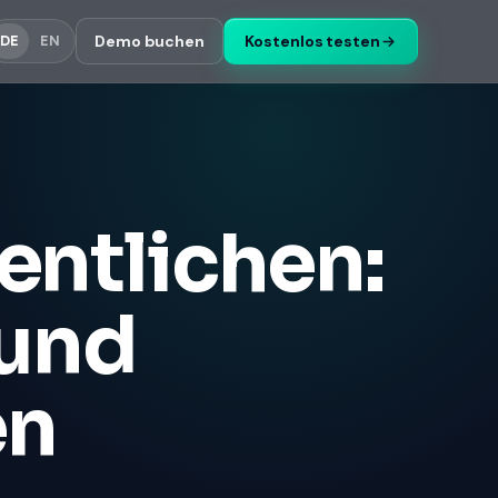
Demo buchen
Kostenlos testen
DE
EN
entlichen:
 und
en