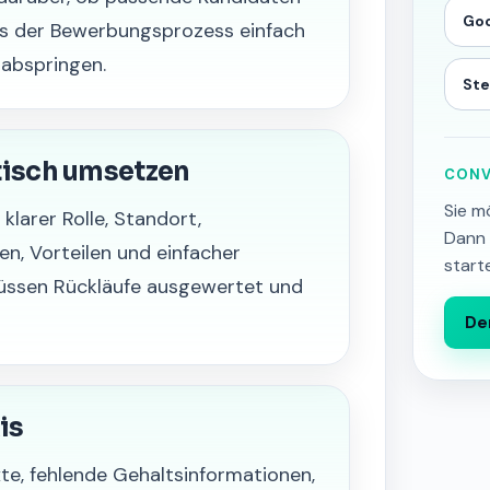
Goo
ss der Bewerbungsprozess einfach
 abspringen.
Ste
tisch umsetzen
CONV
Sie m
larer Rolle, Standort,
Dann 
n, Vorteilen und einfacher
start
üssen Rückläufe ausgewertet und
De
is
xte, fehlende Gehaltsinformationen,