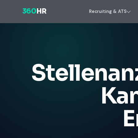
360
HR
Recruiting & ATS
Stellenan
Kan
E