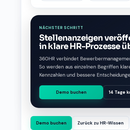
NÄCHSTER SCHRITT
Stellenanzeigen veröf
in klare HR-Prozesse ü
360HR verbindet Bewerbermanagemen
So werden aus einzelnen Begriffen klar
Kennzahlen und bessere Entscheidunge
Demo buchen
14 Tage k
Demo buchen
Zurück zu HR-Wissen