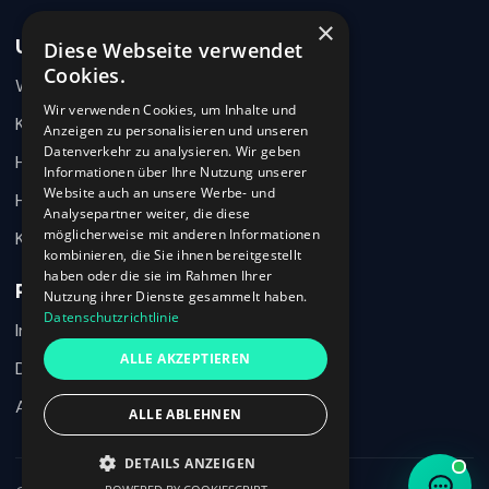
×
Unternehmen
Diese Webseite verwendet
Wie können wir helfen?
Cookies.
Warum 360HR
Schreiben Sie uns kurz Ihr Anliegen. 360HR meldet sich
hier im Chat zurück.
Wir verwenden Cookies, um Inhalte und
Kontakt
Anzeigen zu personalisieren und unseren
Datenverkehr zu analysieren. Wir geben
Hilfecenter
Informationen über Ihre Nutzung unserer
Website auch an unsere Werbe- und
HR-Wissen
Analysepartner weiter, die diese
möglicherweise mit anderen Informationen
Karriere
kombinieren, die Sie ihnen bereitgestellt
haben oder die sie im Rahmen Ihrer
Rechtliches
Nutzung ihrer Dienste gesammelt haben.
Datenschutzrichtlinie
Impressum
Ich habe den Datenschutzhinweis verstanden und möchte meine
ALLE AKZEPTIEREN
Nachricht an 360HR übermitteln.
Datenschutz
AGB
ALLE ABLEHNEN
Chat beenden
DETAILS ANZEIGEN