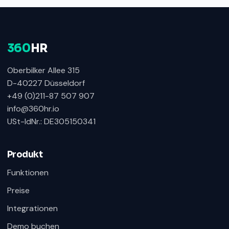
360
HR
Oberbilker Allee 315
D-40227 Düsseldorf
+49 (0)211-87 507 907
info@360hr.io
USt-IdNr.: DE305150341
360HR Chat
×
Fragen zu Recruiting, ATS oder Demo? Schreiben
Sie uns direkt.
Produkt
Bereit für Ihre Nachricht
Funktionen
Preise
Integrationen
Demo buchen