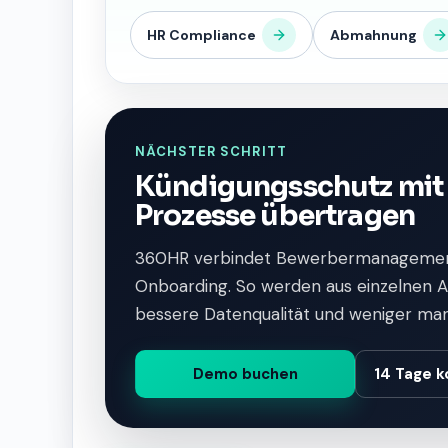
HR Compliance
Abmahnung
NÄCHSTER SCHRITT
Kündigungsschutz mit 
Prozesse übertragen
360HR verbindet Bewerbermanagemen
Onboarding. So werden aus einzelnen Au
bessere Datenqualität und weniger ma
Demo buchen
14 Tage k