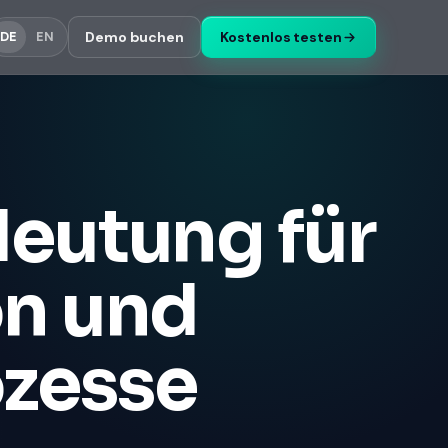
Demo buchen
Kostenlos testen
DE
EN
eutung für
n und
zesse