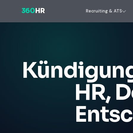
360
HR
Recruiting & ATS
Kündigung
HR, 
Ents