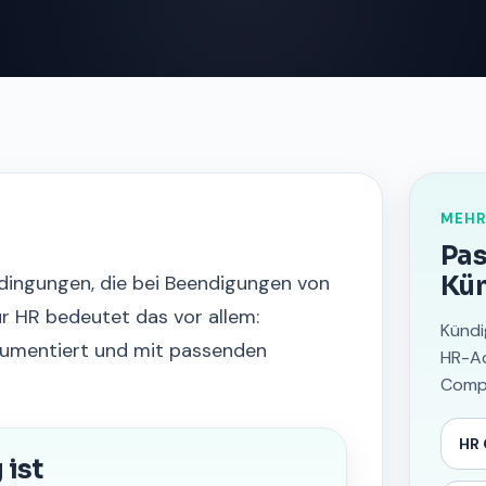
MEHR
Pas
ingungen, die bei Beendigungen von
Kü
ür HR bedeutet das vor allem:
Kündi
kumentiert und mit passenden
HR-Ad
Compl
HR
ist