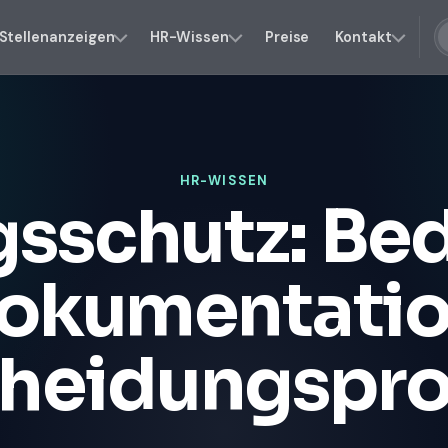
Stellenanzeigen
HR-Wissen
Preise
Kontakt
HR-WISSEN
sschutz: Bed
Dokumentatio
cheidungspro