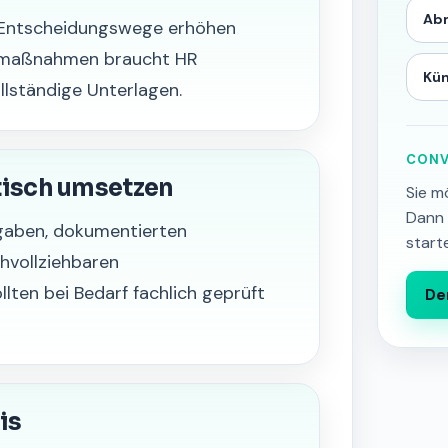
Ab
 Entscheidungswege erhöhen
nalmaßnahmen braucht HR
Kü
llständige Unterlagen.
CONV
tisch umsetzen
Sie m
Dann 
igaben, dokumentierten
start
hvollziehbaren
ten bei Bedarf fachlich geprüft
De
is