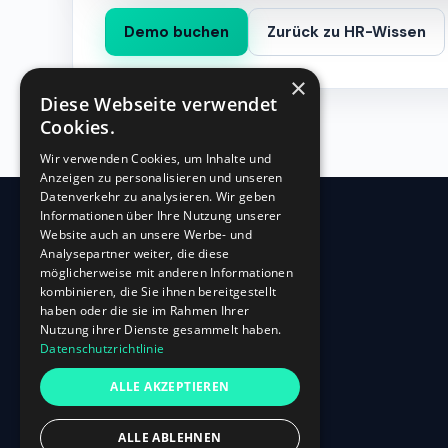
Demo buchen
Zurück zu HR-Wissen
×
Diese Webseite verwendet
Cookies.
Wir verwenden Cookies, um Inhalte und
Anzeigen zu personalisieren und unseren
Datenverkehr zu analysieren. Wir geben
Informationen über Ihre Nutzung unserer
Website auch an unsere Werbe- und
360
HR
Analysepartner weiter, die diese
möglicherweise mit anderen Informationen
kombinieren, die Sie ihnen bereitgestellt
Oberbilker Allee 315
haben oder die sie im Rahmen Ihrer
D-40227 Düsseldorf
Nutzung ihrer Dienste gesammelt haben.
Datenschutzrichtlinie
+49 (0)211-87 507 907
info@360hr.io
ALLE AKZEPTIEREN
USt-IdNr.: DE305150341
ALLE ABLEHNEN