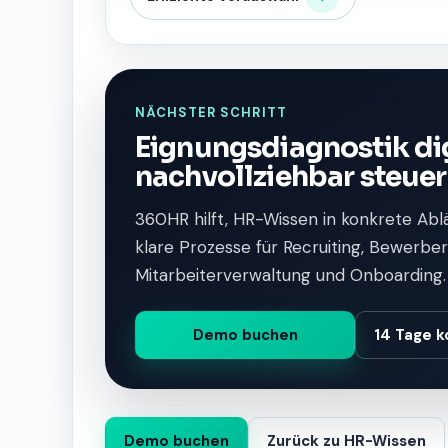
NÄCHSTER SCHRITT
Eignungsdiagnostik di
nachvollziehbar steue
360HR hilft, HR-Wissen in konkrete Abl
klare Prozesse für Recruiting, Bewer
Mitarbeiterverwaltung und Onboarding.
Demo buchen
14 Tage k
Demo buchen
Zurück zu HR-Wissen