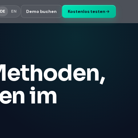
Demo buchen
Kostenlos testen
DE
EN
Methoden,
en im