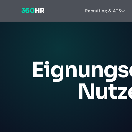
360
HR
Recruiting & ATS
Eignungs
Nutz