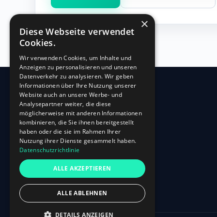
×
Diese Webseite verwendet
Cookies.
Wir verwenden Cookies, um Inhalte und
Anzeigen zu personalisieren und unseren
Datenverkehr zu analysieren. Wir geben
Informationen über Ihre Nutzung unserer
Website auch an unsere Werbe- und
360
HR
Analysepartner weiter, die diese
möglicherweise mit anderen Informationen
kombinieren, die Sie ihnen bereitgestellt
Oberbilker Allee 315
haben oder die sie im Rahmen Ihrer
D-40227 Düsseldorf
Nutzung ihrer Dienste gesammelt haben.
Datenschutzrichtlinie
+49 (0)211-87 507 907
info@360hr.io
ALLE AKZEPTIEREN
USt-IdNr.: DE305150341
ALLE ABLEHNEN
DETAILS ANZEIGEN