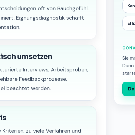
Ka
ntscheidungen oft von Bauchgefühl,
iert. Eignungsdiagnostik schafft
Eff
ntation.
CONV
tisch umsetzen
Sie m
Dann 
kturierte Interviews, Arbeitsproben,
start
ziehbare Feedbackprozesse.
ei beachtet werden.
De
is
e Kriterien, zu viele Verfahren und