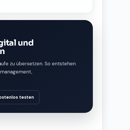
gital und
rn
äufe zu übersetzen. So entstehen
bermanagement,
ostenlos testen