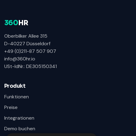
360
HR
Oberbilker Allee 315
D-40227 Düsseldorf
+49 (0)211-87 507 907
info@360hr.io
USt-IdNr.: DE305150341
360HR Chat
×
Fragen zu Recruiting, ATS oder Demo? Schreiben
Sie uns direkt.
Produkt
Bereit für Ihre Nachricht
Funktionen
Preise
Integrationen
Demo buchen