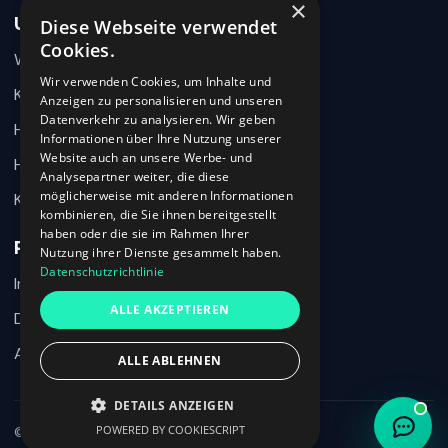
×
Unternehmen
Diese Webseite verwendet
Wie können wir helfen?
Cookies.
Warum 360HR
Schreiben Sie uns kurz Ihr Anliegen. 360HR meldet sich
hier im Chat zurück.
Wir verwenden Cookies, um Inhalte und
Kontakt
Anzeigen zu personalisieren und unseren
Datenverkehr zu analysieren. Wir geben
Hilfecenter
Informationen über Ihre Nutzung unserer
Website auch an unsere Werbe- und
HR-Wissen
Analysepartner weiter, die diese
möglicherweise mit anderen Informationen
Karriere
kombinieren, die Sie ihnen bereitgestellt
haben oder die sie im Rahmen Ihrer
Rechtliches
Nutzung ihrer Dienste gesammelt haben.
Datenschutzrichtlinie
Impressum
Ich habe den Datenschutzhinweis verstanden und möchte meine
ALLE AKZEPTIEREN
Nachricht an 360HR übermitteln.
Datenschutz
AGB
ALLE ABLEHNEN
Chat beenden
DETAILS ANZEIGEN
POWERED BY COOKIESCRIPT
© 2026 360HR · Alle Rechte vorbehalten