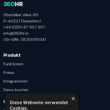
360
HR
Oberbilker Allee 315
D-40227 Düsseldorf
+49 (0)211-87 507 907
info@360hr.io
USt-IdNr.: DE305150341
360HR Chat
×
Fragen zu Recruiting, ATS oder Demo? Schreiben
Sie uns direkt.
Produkt
Bereit für Ihre Nachricht
Funktionen
Preise
Integrationen
Demo buchen
×
Unternehmen
Diese Webseite verwendet
Wie können wir helfen?
Cookies.