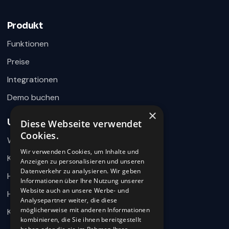
×
Fragen zu Recruiting, ATS oder Demo? Schreiben
Sie uns direkt.
Produkt
Bereit für Ihre Nachricht
Funktionen
Preise
Integrationen
Demo buchen
×
Unternehmen
Diese Webseite verwendet
Wie können wir helfen?
Cookies.
Warum 360HR
Schreiben Sie uns kurz Ihr Anliegen. 360HR meldet sich
hier im Chat zurück.
Wir verwenden Cookies, um Inhalte und
Kontakt
Anzeigen zu personalisieren und unseren
Datenverkehr zu analysieren. Wir geben
Hilfecenter
Informationen über Ihre Nutzung unserer
Website auch an unsere Werbe- und
HR-Wissen
Analysepartner weiter, die diese
möglicherweise mit anderen Informationen
Karriere
kombinieren, die Sie ihnen bereitgestellt