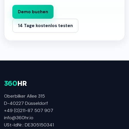
Demo buchen
14 Tage kostenlos testen
360
HR
Oberbilker Allee 315
D-40227 Düsseldorf
+49 (0)211-87 507 907
info@360hr.io
USt-IdNr.: DE305150341
360HR Chat