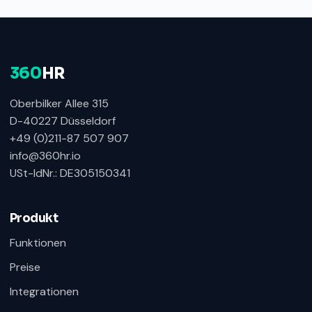
360
HR
Oberbilker Allee 315
D-40227 Düsseldorf
+49 (0)211-87 507 907
info@360hr.io
USt-IdNr.: DE305150341
360HR Chat
×
Fragen zu Recruiting, ATS oder Demo? Schreiben
Sie uns direkt.
Produkt
Bereit für Ihre Nachricht
Funktionen
Preise
Integrationen