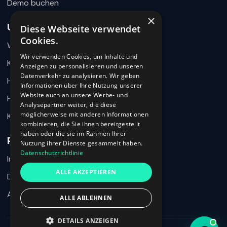
Demo buchen
×
Unternehmen
Diese Webseite verwendet
Wie können wir helfen?
Cookies.
Warum 360HR
Schreiben Sie uns kurz Ihr Anliegen. 360HR meldet sich
hier im Chat zurück.
Wir verwenden Cookies, um Inhalte und
Kontakt
Anzeigen zu personalisieren und unseren
Datenverkehr zu analysieren. Wir geben
Hilfecenter
Informationen über Ihre Nutzung unserer
Website auch an unsere Werbe- und
HR-Wissen
Analysepartner weiter, die diese
möglicherweise mit anderen Informationen
Karriere
kombinieren, die Sie ihnen bereitgestellt
haben oder die sie im Rahmen Ihrer
Rechtliches
Nutzung ihrer Dienste gesammelt haben.
Datenschutzrichtlinie
Impressum
Ich habe den Datenschutzhinweis verstanden und möchte meine
ALLE AKZEPTIEREN
Nachricht an 360HR übermitteln.
Datenschutz
AGB
ALLE ABLEHNEN
Chat beenden
DETAILS ANZEIGEN