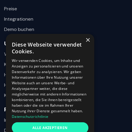
Preise
Integrationen
Demo buchen
×
Unternehmen
Diese Webseite verwendet
Wie können wir helfen?
Cookies.
Warum 360HR
Schreiben Sie uns kurz Ihr Anliegen. 360HR meldet sich
hier im Chat zurück.
Wir verwenden Cookies, um Inhalte und
Kontakt
Anzeigen zu personalisieren und unseren
Datenverkehr zu analysieren. Wir geben
Hilfecenter
Informationen über Ihre Nutzung unserer
Website auch an unsere Werbe- und
HR-Wissen
Analysepartner weiter, die diese
möglicherweise mit anderen Informationen
Karriere
kombinieren, die Sie ihnen bereitgestellt
haben oder die sie im Rahmen Ihrer
Rechtliches
Nutzung ihrer Dienste gesammelt haben.
Datenschutzrichtlinie
Impressum
Ich habe den Datenschutzhinweis verstanden und möchte meine
ALLE AKZEPTIEREN
Nachricht an 360HR übermitteln.
Datenschutz