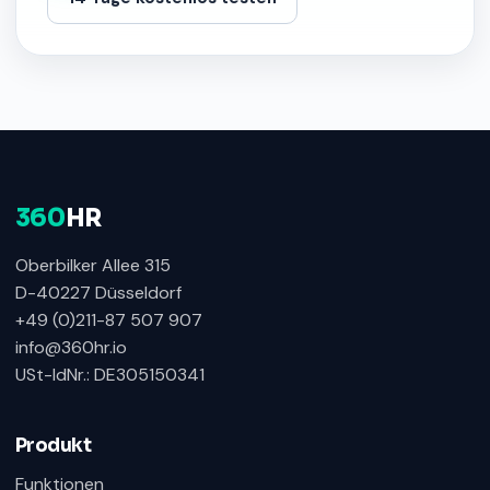
360
HR
Oberbilker Allee 315
D-40227 Düsseldorf
+49 (0)211-87 507 907
info@360hr.io
USt-IdNr.: DE305150341
360HR Chat
×
Fragen zu Recruiting, ATS oder Demo? Schreiben
Sie uns direkt.
Produkt
Bereit für Ihre Nachricht
Funktionen